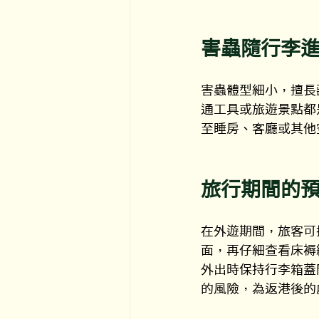
害蟲隨行李
害蟲體型細小，擅長
通工具或旅遊景點都
至睡房、客廳或其他
旅行期間的
在外遊期間，旅客可
面，再仔細查看床褥
外出時保持行李箱蓋
的風險，為返港後的