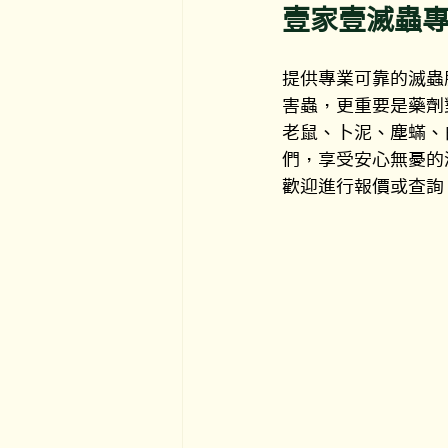
壹家壹滅蟲
提供專業可靠的滅蟲
害蟲，更重要是藥劑
老鼠、卜泥、塵蟎、
們，享受安心無憂的
歡迎進行報價或查詢