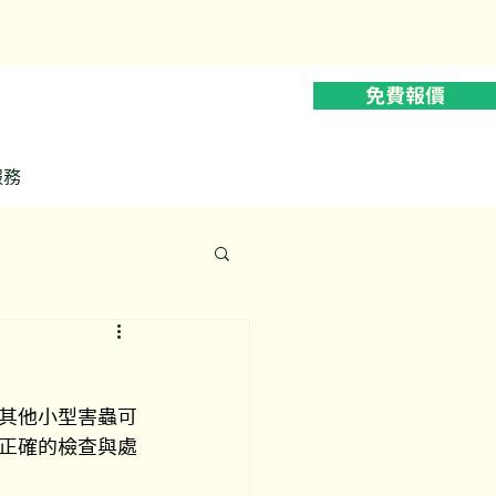
628
免費報價
服務
其他小型害蟲可
正確的檢查與處