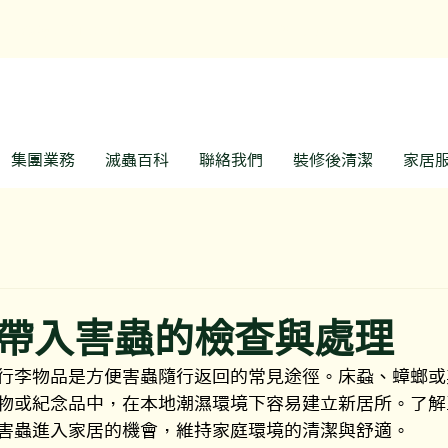
預約熱線: 3188 1889
WhatsApp: 6928 9
集團業務
滅蟲百科
聯絡我們
裝修後清潔
家居
帶入害蟲的檢查與處理
行李物品是方便害蟲隨行返回的常見途徑。床蝨、蟑螂或
物或紀念品中，在本地潮濕環境下容易建立新居所。了解
害蟲進入家居的機會，維持家庭環境的清潔與舒適。