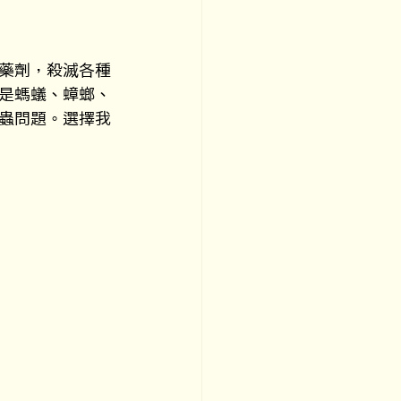
藥劑，殺滅各種
是螞蟻、蟑螂、
蟲問題。選擇我