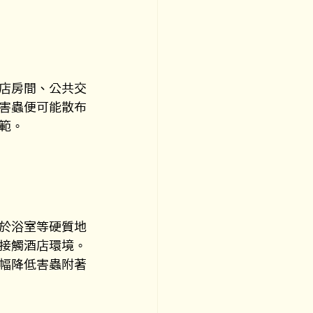
店房間、公共交
害蟲便可能散布
範。
於浴室等硬質地
接觸酒店環境。
幅降低害蟲附著