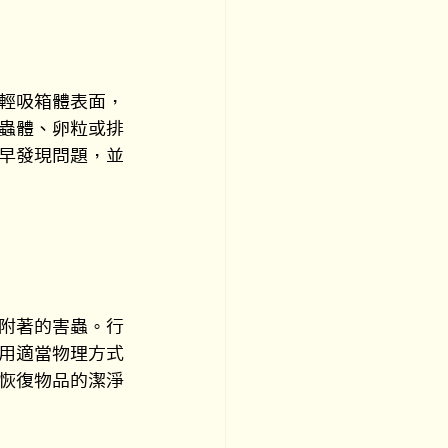
輕吸箱體表面，
蟲體、卵粒或排
早發現問題，並
附著的害蟲。行
用適當物理方式
恢復物品的潔淨