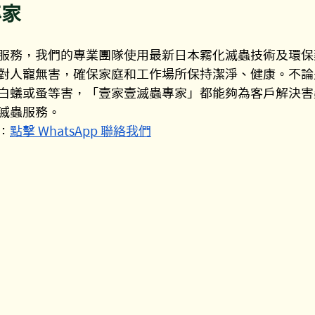
專家
服務，我們的專業團隊使用最新日本霧化滅蟲技術及環保
對人寵無害，確保家庭和工作場所保持潔淨、健康。不論
白蟻或蚤等害，「壹家壹滅蟲專家」都能夠為客戶解決害
滅蟲服務。
：
點擊 WhatsApp 聯絡我們