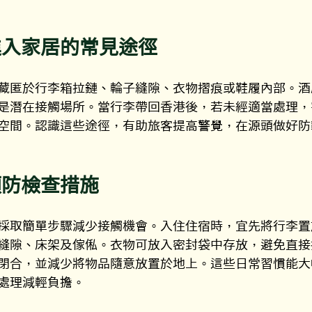
進入家居的常見途徑
藏匿於行李箱拉鏈、輪子縫隙、衣物摺痕或鞋履內部。酒
是潛在接觸場所。當行李帶回香港後，若未經適當處理，
空間。認識這些途徑，有助旅客提高警覺，在源頭做好防
預防檢查措施
採取簡單步驟減少接觸機會。入住住宿時，宜先將行李置
縫隙、床架及傢俬。衣物可放入密封袋中存放，避免直接
閉合，並減少將物品隨意放置於地上。這些日常習慣能大
處理減輕負擔。