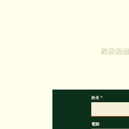
歡迎透過
如有
姓名
電郵