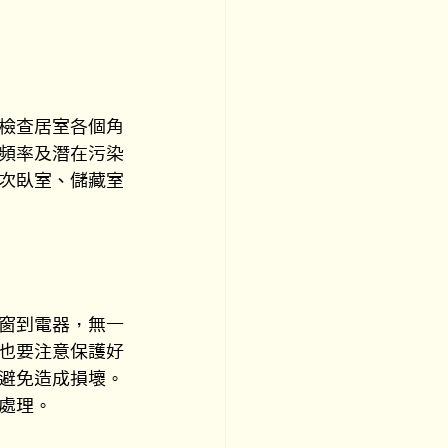
檢查居室各個角
頻率及潛在污染
次臥室、儲藏室
窗到電器，無一
也要注意保護好
避免造成損壞。
處理。