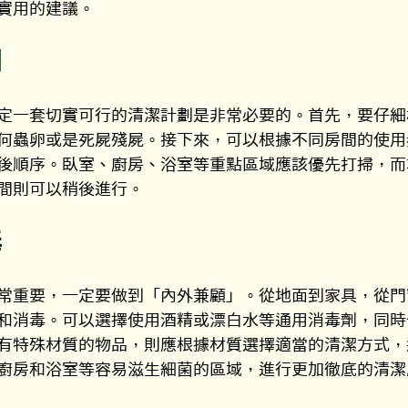
實用的建議。
劃
定一套切實可行的清潔計劃是非常必要的。首先，要仔細
何蟲卵或是死屍殘屍。接下來，可以根據不同房間的使用
後順序。臥室、廚房、浴室等重點區域應該優先打掃，而
間則可以稍後進行。
毒
常重要，一定要做到
「
內外兼顧
」
。從地面到家具，從門
和消毒。可以選擇使用酒精或漂白水等通用消毒劑，同時
有特殊材質的物品，則應根據材質選擇適當的清潔方式，
廚房和浴室等容易滋生細菌的區域，進行更加徹底的清潔