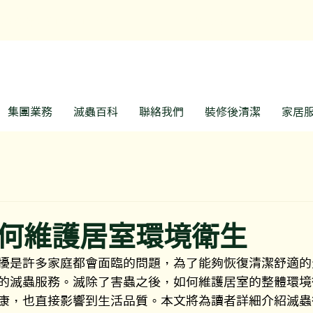
預約熱線: 3188 1889
WhatsApp: 6928 9
集團業務
滅蟲百科
聯絡我們
裝修後清潔
家居
何維護居室環境衛生
擾是許多家庭都會面臨的問題，為了能夠恢復清潔舒適的
的滅蟲服務。滅除了害蟲之後，如何維護居室的整體環境
康，也直接影響到生活品質。本文將為讀者詳細介紹滅蟲