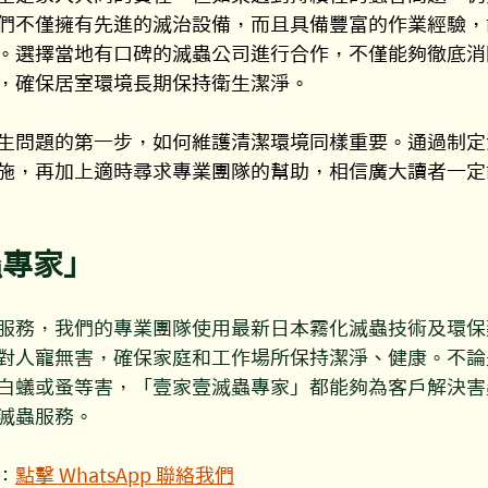
們不僅擁有先進的滅治設備，而且具備豐富的作業經驗，
。選擇當地有口碑的滅蟲公司進行合作，不僅能夠徹底消
，確保居室環境長期保持衛生潔淨。
生問題的第一步，如何維護清潔環境同樣重要。通過制定
施，再加上適時尋求專業團隊的幫助，相信廣大讀者一定
蟲專家」
服務，我們的專業團隊使用最新日本霧化滅蟲技術及環保
對人寵無害，確保家庭和工作場所保持潔淨、健康。不論
白蟻或蚤等害，「壹家壹滅蟲專家」都能夠為客戶解決害
滅蟲服務。
：
點擊 WhatsApp 聯絡我們