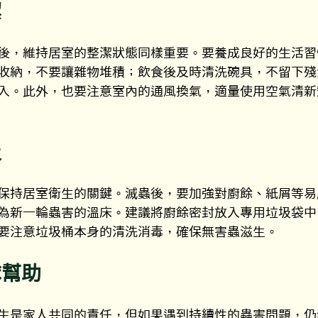
潔
後，維持居室的整潔狀態同樣重要。要養成良好的生活習
收納，不要讓雜物堆積；飲食後及時清洗碗具，不留下殘
入。此外，也要注意室內的通風換氣，適量使用空氣清新
圾
保持居室衛生的關鍵。滅蟲後，要加強對廚餘、紙屑等易
為新一輪蟲害的溫床。建議將廚餘密封放入專用垃圾袋中
要注意垃圾桶本身的清洗消毒，確保無害蟲滋生。
隊幫助
生是家人共同的責任，但如果遇到持續性的蟲害問題，仍