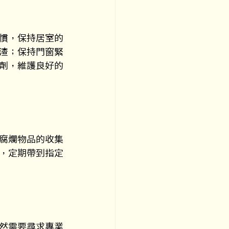
慣，保持居室的
渣；保持門窗緊
劑，維護良好的
腐爛物品的收集
，定期帶到指定
然需要尋求專業