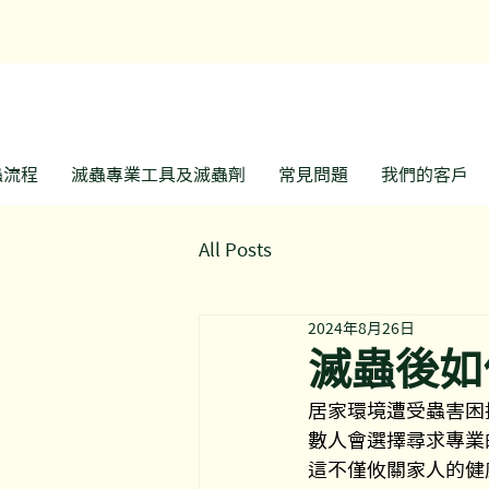
​
蟲流程
滅蟲專業工具及滅蟲劑
常見問題
我們的客戶
All Posts
2024年8月26日
滅蟲後如
居家環境遭受蟲害困
數人會選擇尋求專業
這不僅攸關家人的健