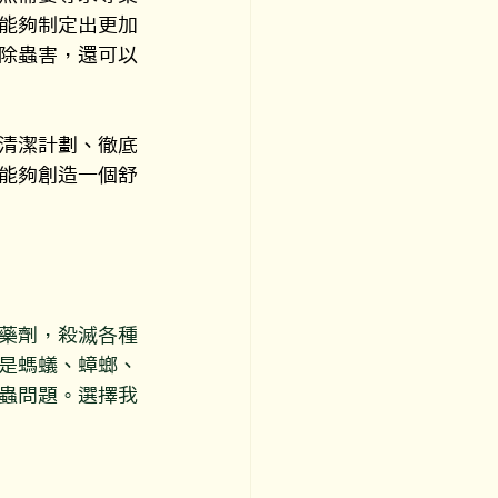
能夠制定出更加
除蟲害，還可以
清潔計劃、徹底
能夠創造一個舒
藥劑，殺滅各種
是螞蟻、蟑螂、
蟲問題。選擇我