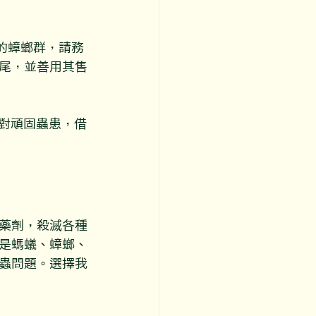
的蟑螂群，請務
尾，並善用其售
面對頑固蟲患，借
藥劑，殺滅各種
是螞蟻、蟑螂、
蟲問題。選擇我