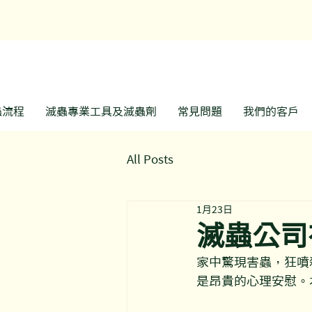
​
蟲流程
滅蟲專業工具及滅蟲劑
常見問題
我們的客戶
All Posts
1月23日
滅蟲公司
家中驚現害蟲，狂噴
是昂貴的心理安慰。