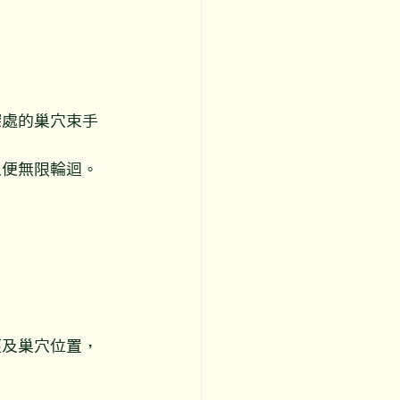
深處的巢穴束手
患便無限輪迴。
徑及巢穴位置，