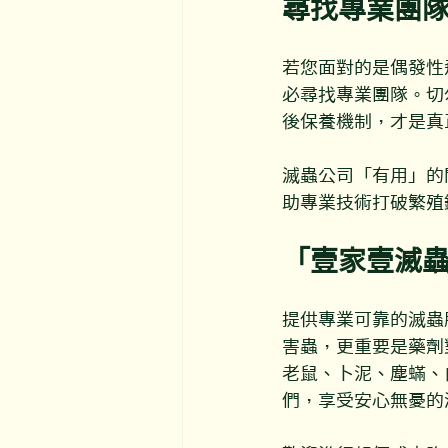
尋找專業團
若您面對的是偶發性
必尋找專業團隊。切
後保養機制，才是真
滅蟲公司「有用」的
助專業技術打破繁殖
「壹家壹滅
提供專業可靠的滅蟲
害蟲，更重要是藥劑
老鼠、卜泥、塵蟎、
們，享受安心無憂的