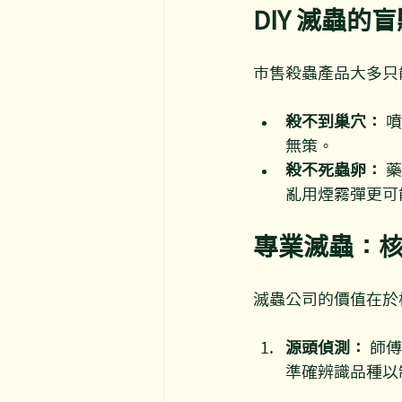
DIY 滅蟲
市售殺蟲產品大多只
殺不到巢穴：
 
無策。
殺不死蟲卵：
 
亂用煙霧彈更可
專業滅蟲：
滅蟲公司的價值在於標
源頭偵測：
 師
準確辨識品種以