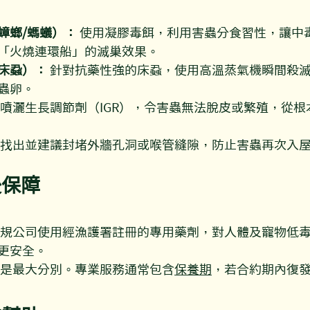
蟑螂/螞蟻）：
 使用凝膠毒餌，利用害蟲分食習性，讓中
「火燒連環船」的滅巢效果。
床蝨）：
 針對抗藥性強的床蝨，使用高溫蒸氣機瞬間殺
蟲卵。
 噴灑生長調節劑（IGR），令害蟲無法脫皮或繁殖，從根
助找出並建議封堵外牆孔洞或喉管縫隙，防止害蟲再次入
後保障
正規公司使用經漁護署註冊的專用藥劑，對人體及寵物低
更安全。
這是最大分別。專業服務通常包含
保養期
，若合約期內復