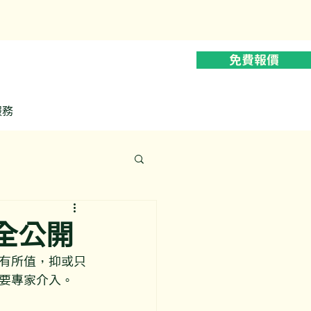
628
免費報價
服務
全公開
有所值，抑或只
要專家介入。