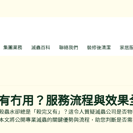
預約熱線: 3188 1889
WhatsApp: 6928 9
集團業務
滅蟲百科
聯絡我們
裝修後清潔
家居
有冇用？服務流程與效果
殺蟲水卻總是「殺完又有」？這令人質疑滅蟲公司是否物
本文將公開專業滅蟲的關鍵優勢與流程，助您判斷是否需