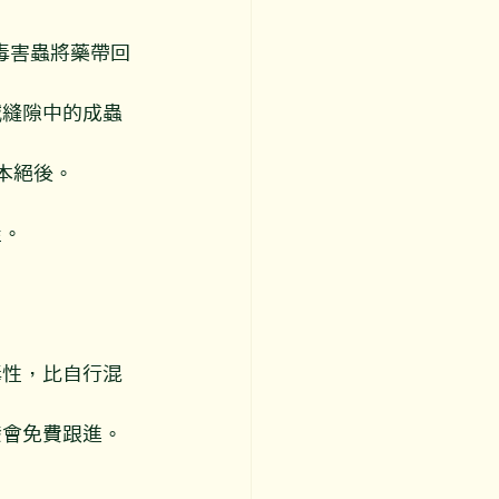
毒害蟲將藥帶回
滅縫隙中的成蟲
本絕後。
屋。
毒性，比自行混
發會免費跟進。