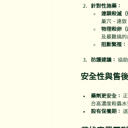
針對性施藥：
連鎖殺滅（
巢穴，達致
物理殺卵（
及最難搞的
阻斷繁殖：
防護建議：
 協
安全性與售
藥劑更安全：
 
合高濃度殺蟲水
設有保養期：
 