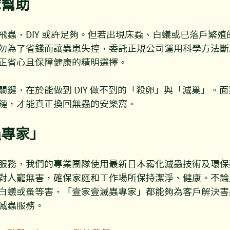
隊幫助
飛蟲，DIY 或許足夠。但若出現床蝨、白蟻或已落戶繁殖
勿為了省錢而讓蟲患失控，委託正規公司運用科學方法斷
正省心且保障健康的精明選擇。
關鍵，在於能做到 DIY 做不到的「殺卵」與「滅巢」。
鏈，才能真正換回無蟲的安樂窩。
蟲專家」
服務，我們的專業團隊使用最新日本霧化滅蟲技術及環保
對人寵無害，確保家庭和工作場所保持潔淨、健康。不論
白蟻或蚤等害，「壹家壹滅蟲專家」都能夠為客戶解決害
滅蟲服務。