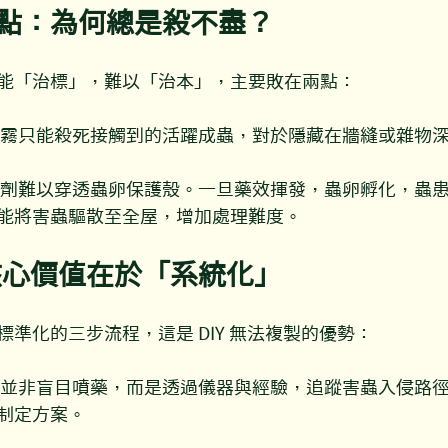
的盲點：為何總是殺不盡？
能「治標」，難以「治本」，主要敗在兩點：
噴霧只能殺死接觸到的活躍成蟲，對於隱藏在牆縫或雜物
藥劑難以穿透蟲卵保護殼。一旦藥效揮發，蟲卵孵化，蟲
能將害蟲驅散至全屋，增加處理難度。
核心價值在於「系統化」
準化的三步流程，這是 DIY 無法複製的優勢：
傅並非盲目噴藥，而是透過儀器與經驗，追蹤害蟲入侵路
制定方案。