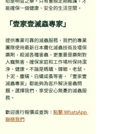
助是明智之舉。只有重視定期維護，才
能確保一個健康、安全的生活空間。
「壹家壹滅蟲專家」
提供專業可靠的滅蟲服務，我們的專業
團隊使用最新日本霧化滅蟲技術及環保
藥劑，殺滅各種害蟲，更重要是藥劑對
人寵無害，確保家庭和工作場所保持潔
淨、健康。不論是螞蟻、蟑螂、老鼠、
卜泥、塵蟎、白蟻或蚤等害，「壹家壹
滅蟲專家」都能夠為客戶解決害蟲問
題。選擇我們，享受安心無憂的滅蟲服
務。
歡迎進行報價或查詢：
點擊 WhatsApp 
聯絡我們