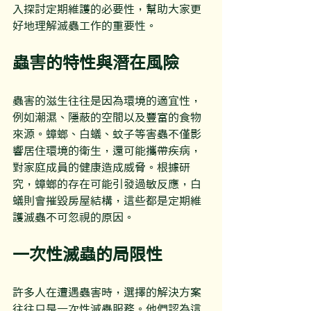
入探討定期維護的必要性，幫助大家更
好地理解滅蟲工作的重要性。
蟲害的特性與潛在風險
蟲害的滋生往往是因為環境的適宜性，
例如潮濕、隱蔽的空間以及豐富的食物
來源。蟑螂、白蟻、蚊子等害蟲不僅影
響居住環境的衛生，還可能攜帶疾病，
對家庭成員的健康造成威脅。根據研
究，蟑螂的存在可能引發過敏反應，白
蟻則會摧毀房屋結構，這些都是定期維
護滅蟲不可忽視的原因。
一次性滅蟲的局限性
許多人在遭遇蟲害時，選擇的解決方案
往往只是一次性滅蟲服務。他們認為這