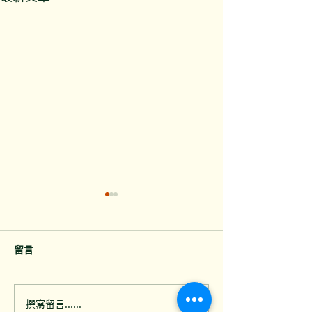
留言
乾貨倉同食材儲存櫃點解
夜歸時在後巷看
撰寫留言......