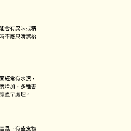
能會有異味或積
時不應只清潔枱
面經常有水漬，
度增加，多種害
應盡早處理。
害蟲。有些食物