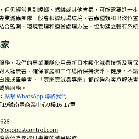
，但仍經常見到蟑螂、螞蟻或其他害蟲，可能需要進一步
專業滅蟲團隊一般會根據現場環境、害蟲種類和出沒位置
結合監測、環境管理和適當處理方法，協助建立較有系統
專家
服務，我們的專業團隊使用最新日本霧化滅蟲技術及環保
對人寵無害，確保家庭和工作場所保持潔淨、健康。不論
白蟻或蚤等害，「壹家壹滅蟲專家」都能夠為客戶解決害
滅蟲服務。
：
點擊 WhatsApp 聯絡我們
19號南豐商業中心9樓16-17室
9628
popestcontrol.com
讓我們為您提供專業的滅蟲服務