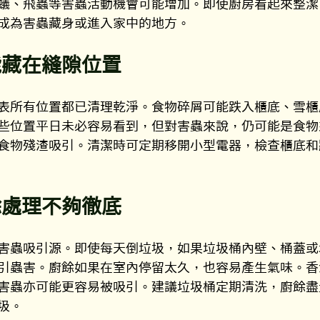
蟻、飛蟲等害蟲活動機會可能增加。即使廚房看起來整潔
成為害蟲藏身或進入家中的地方。
能藏在縫隙位置
表所有位置都已清理乾淨。食物碎屑可能跌入櫃底、雪櫃
些位置平日未必容易看到，但對害蟲來說，仍可能是食物
食物殘渣吸引。清潔時可定期移開小型電器，檢查櫃底和
餘處理不夠徹底
害蟲吸引源。即使每天倒垃圾，如果垃圾桶內壁、桶蓋或
引蟲害。廚餘如果在室內停留太久，也容易產生氣味。香
害蟲亦可能更容易被吸引。建議垃圾桶定期清洗，廚餘盡
圾。