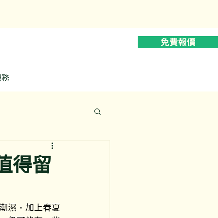
628
免費報價
服務
值得留
潮濕，加上春夏