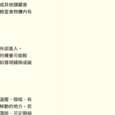
或其他儲藏害
檢查食物櫃內有
外部進入。
的機會可能較
如發現縫隙或破
溫暖、陰暗，有
移動的地方。若
潔時，可定期檢