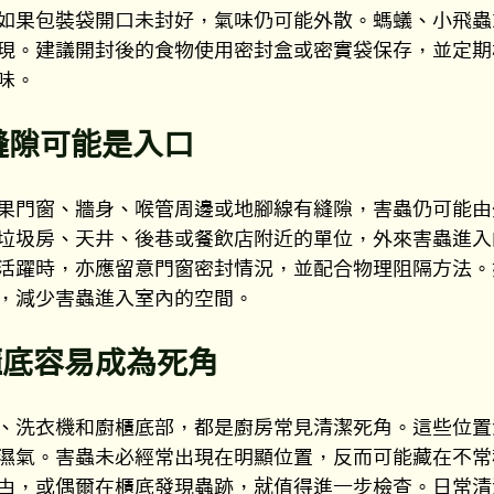
如果包裝袋開口未封好，氣味仍可能外散。螞蟻、小飛蟲
現。建議開封後的食物使用密封盒或密實袋保存，並定期
味。
縫隙可能是入口
果門窗、牆身、喉管周邊或地腳線有縫隙，害蟲仍可能由
垃圾房、天井、後巷或餐飲店附近的單位，外來害蟲進入
活躍時，亦應留意門窗密封情況，並配合物理阻隔方法。
，減少害蟲進入室內的空間。
櫃底容易成為死角
、洗衣機和廚櫃底部，都是廚房常見清潔死角。這些位置
濕氣。害蟲未必經常出現在明顯位置，反而可能藏在不常
甴，或偶爾在櫃底發現蟲跡，就值得進一步檢查。日常清