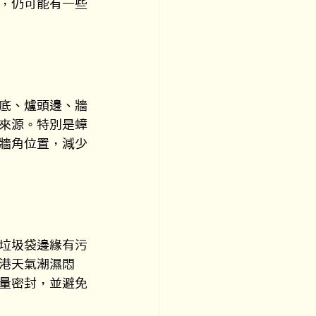
，仍可能有一些
底、爐頭邊、牆
來源。特別是蟑
牆角位置，減少
垃圾袋邊緣有污
港天氣潮濕悶
量密封，並避免