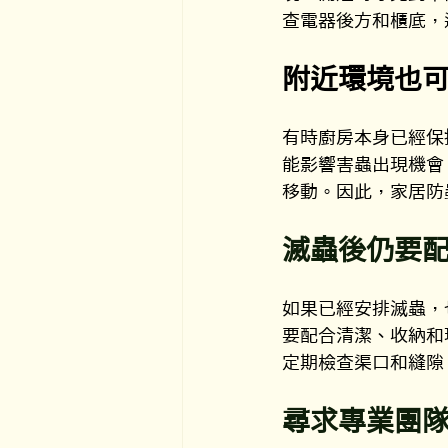
查電器後方和櫃底，
附近環境也
有時廚房本身已經保
能影響害蟲出現機會
移動。因此，家居防
滅蟲後仍要
如果已經安排滅蟲，
要配合清潔、收納和
定期檢查渠口和縫隙
尋求專業團