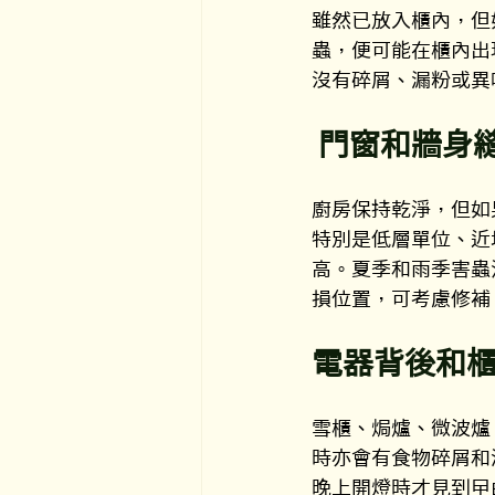
雖然已放入櫃內，但
蟲，便可能在櫃內出
沒有碎屑、漏粉或異
門窗和牆身
廚房保持乾淨，但如
特別是低層單位、近
高。夏季和雨季害蟲
損位置，可考慮修補
電器背後和
雪櫃、焗爐、微波爐
時亦會有食物碎屑和
晚上開燈時才見到曱