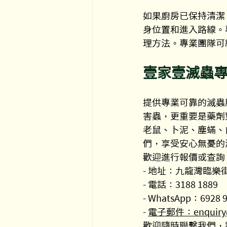
如果廚房已保持清潔
身位置和進入路線。
理方法。專業團隊可
壹家壹滅蟲
提供專業可靠的滅蟲
害蟲，更重要是藥劑
老鼠、卜泥、塵蟎、
們，享受安心無憂的
歡迎進行報價或查詢
- 地址：九龍灣臨樂街
- 電話：3188 1889
- WhatsApp：6928 
- 
電子郵件：enquiry@o
歡迎隨時聯繫我們，