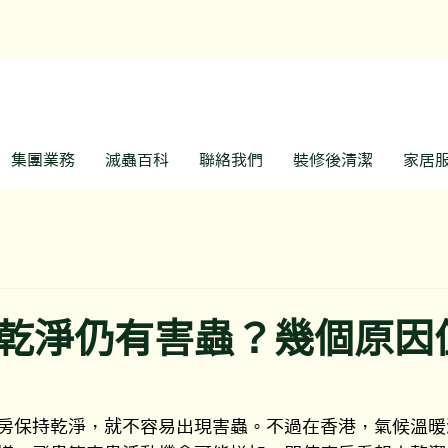
預約熱線: 3188 1889
WhatsApp: 6928 9
集團業務
滅蟲百科
聯絡我們
裝修後清潔
家居
乾淨仍有害蟲？幾個原因
房保持乾淨，就不容易出現害蟲。不過在香港，氣候溫暖