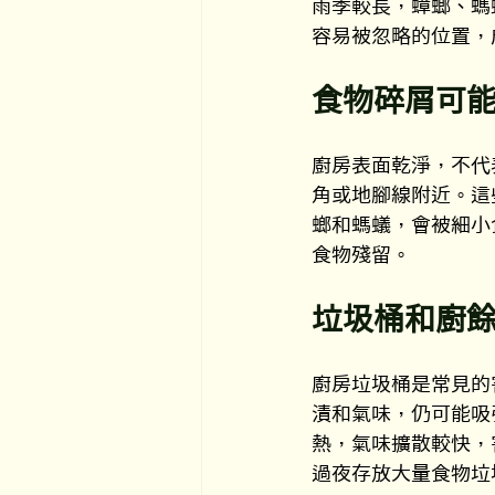
雨季較長，蟑螂、螞
容易被忽略的位置，
食物碎屑可
廚房表面乾淨，不代
角或地腳線附近。這
螂和螞蟻，會被細小
食物殘留。
垃圾桶和廚
廚房垃圾桶是常見的
漬和氣味，仍可能吸
熱，氣味擴散較快，
過夜存放大量食物垃