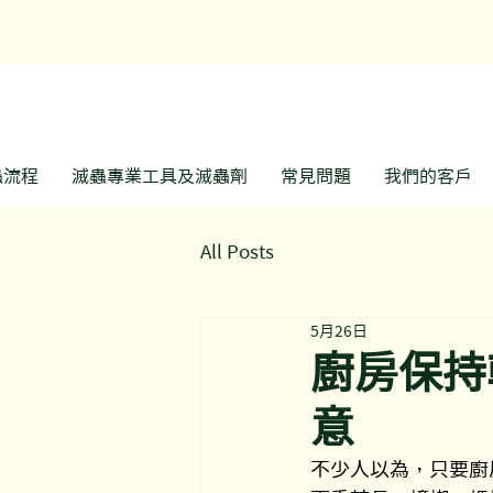
​
蟲流程
滅蟲專業工具及滅蟲劑
常見問題
我們的客戶
All Posts
5月26日
廚房保持
意
不少人以為，只要廚