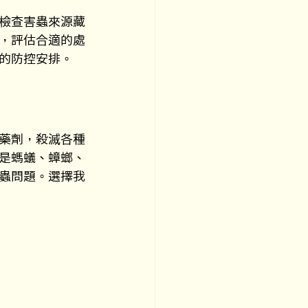
檢查害蟲來源藏
，評估合適的處
的防控安排。
藥劑，殺滅各種
是螞蟻、蟑螂、
蟲問題。選擇我