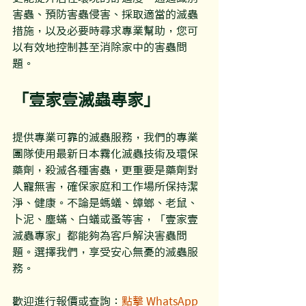
害蟲、預防害蟲侵害、採取適當的滅蟲
措施，以及必要時尋求專業幫助，您可
以有效地控制甚至消除家中的害蟲問
題。
「壹家壹滅蟲專家」
提供專業可靠的滅蟲服務，我們的專業
團隊使用最新日本霧化滅蟲技術及環保
藥劑，殺滅各種害蟲，更重要是藥劑對
人寵無害，確保家庭和工作場所保持潔
淨、健康。不論是螞蟻、蟑螂、老鼠、
卜泥、塵蟎、白蟻或蚤等害，「壹家壹
滅蟲專家」都能夠為客戶解決害蟲問
題。選擇我們，享受安心無憂的滅蟲服
務。
歡迎進行報價或查詢：
點擊 WhatsApp 