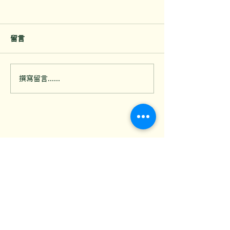
留言
乾貨倉同食材儲存櫃點解
夜歸時在後巷看
撰寫留言......
容易成為曱甴重災區？餐
過？大廈外牆喉
廳存貨區防蟲指南
孔的防鼠漏洞
聯絡我們
歡迎透過電話、WhatsApp或電郵聯絡我
們，獲取免費報價
如有任何問題，歡迎填寫以下表格，我們的
客服專員會盡快回覆你的查詢