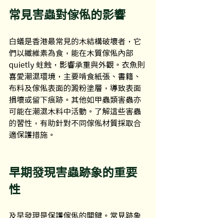
常見害蟲對傢俬的影響
白蟻是香港最常見的木結構破壞者，它
們以纖維素為食，能在木質傢俬內部 
quietly 蛀蝕，影響承重與外觀。衣魚則
喜愛潮濕環境，主要啃食紙張、書籍、
布料及傢俬表面的澱粉塗層，導致表面
損壞或留下痕跡。其他如甲蟲類害蟲亦
可能在潮濕木料中活動。了解這些害蟲
的習性，有助針對不同傢俬材質採取合
適保護措施。
早期發現害蟲跡象的重要
性
及早發現是保護傢俬的關鍵。常見跡象