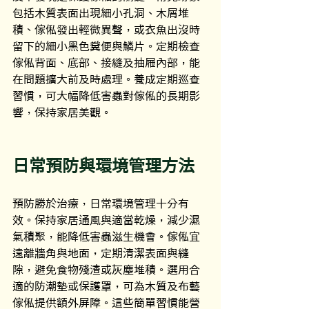
包括木質表面出現細小孔洞、木屑堆
積、傢俬發出輕微異聲，或衣魚出沒時
留下的細小黑色糞便與鱗片。定期檢查
傢俬背面、底部、接縫及抽屜內部，能
在問題擴大前及時處理。養成定期巡查
習慣，可大幅降低害蟲對傢俬的長期影
響，保持家居美觀。
日常預防與環境管理方法
預防勝於治療，日常環境管理十分有
效。保持家居通風與適當乾燥，減少濕
氣積聚，能降低害蟲滋生機會。傢俬宜
遠離牆角與地面，定期清潔表面與縫
隙，避免食物殘渣或灰塵堆積。選用合
適的防潮墊或保護罩，可為木質及布藝
傢俬提供額外屏障。這些簡單習慣能營