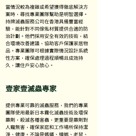
當情況較為複雜或希望獲得徹底解決方
案時，尋找專業團隊幫助是明智選擇。
持牌滅蟲服務公司在香港具備豐富經
驗，能針對不同傢俬材質提供合適的防
治計劃。他們採用安全有效的技術，結
合環境改善建議，協助客戶保護家居物
品。專業團隊可根據實際情況設計系統
性方案，確保處理過程順暢且成效持
久，讓住戶安心放心。
壹家壹滅蟲專家
提供專業可靠的滅蟲服務，我們的專業
團隊使用最新日本霧化滅蟲技術及環保
藥劑，殺滅各種害蟲，更重要是藥劑對
人寵無害，確保家庭和工作場所保持潔
淨、健康。不論是螞蟻、蟑螂、老鼠、