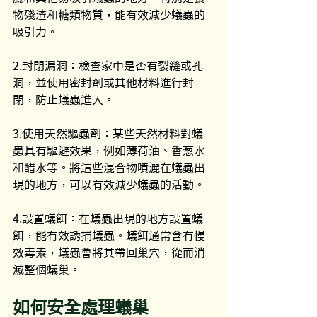
物殘渣和糖類物質，能有效減少蟻蟲的
吸引力。
2.封閉漏洞：檢查家中是否有裂縫或孔
洞，並使用密封劑或其他材料進行封
閉，防止蟻蟲進入。
3.使用天然驅蟲劑：某些天然材料對蟻
蟲具有驅避效果，例如薄荷油、香葱水
和醋水等。將這些混合物噴灑在蟻蟲出
現的地方，可以有效減少蟻蟲的活動。
4.設置蟻餌：在蟻蟲出現的地方設置蟻
餌，能有效誘捕蟻蟲。蟻餌通常含有慢
效毒素，蟻蟲會將其帶回巢穴，從而消
滅整個蟻巢。
如何安全處理蟻巢