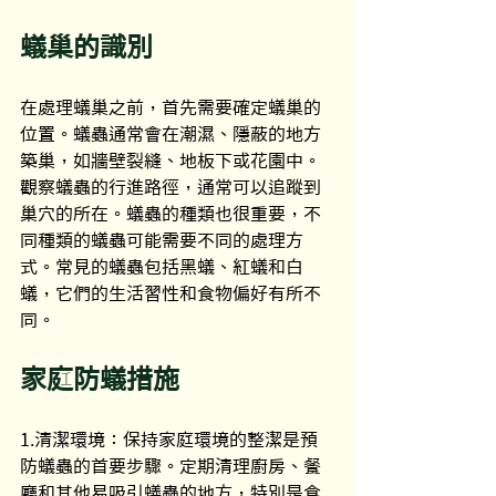
蟻巢的識別
在處理蟻巢之前，首先需要確定蟻巢的
位置。蟻蟲通常會在潮濕、隱蔽的地方
築巢，如牆壁裂縫、地板下或花園中。
觀察蟻蟲的行進路徑，通常可以追蹤到
巢穴的所在。蟻蟲的種類也很重要，不
同種類的蟻蟲可能需要不同的處理方
式。常見的蟻蟲包括黑蟻、紅蟻和白
蟻，它們的生活習性和食物偏好有所不
同。
家庭防蟻措施
1.清潔環境：保持家庭環境的整潔是預
防蟻蟲的首要步驟。定期清理廚房、餐
廳和其他易吸引蟻蟲的地方，特別是食