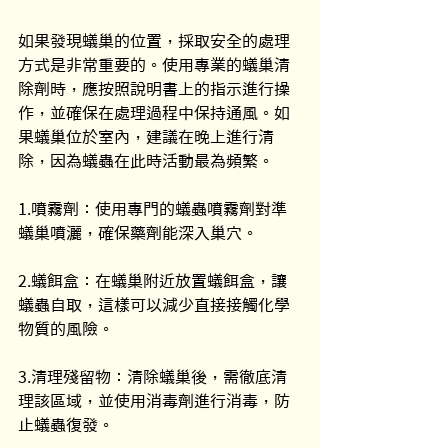
如果發現蟻巢的位置，採取安全的處理
方式是非常重要的。使用專業的蟻巢清
除劑時，應按照說明書上的指示進行操
作，並確保在處理過程中保持通風。如
果蟻巢位於室內，建議在晚上進行清
除，因為蟻蟲在此時活動最為頻繁。
1.噴霧劑：使用專門的蟻蟲噴霧劑對準
蟻巢噴灑，確保藥劑能深入巢穴。
2.蟻餌盒：在蟻巢附近放置蟻餌盒，讓
蟻蟲自取，這樣可以減少直接接觸化學
物質的風險。
3.清理殘留物：清除蟻巢後，需徹底清
理該區域，並使用消毒劑進行消毒，防
止蟻蟲復發。