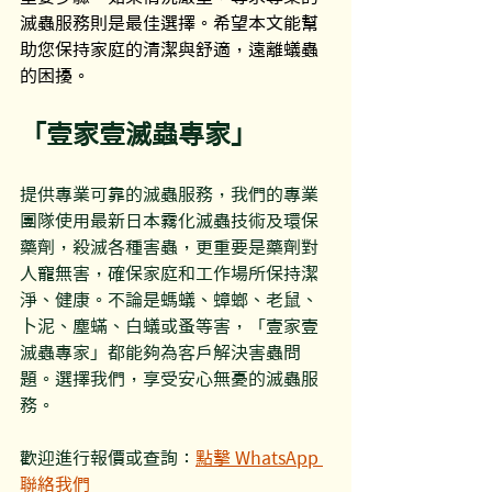
滅蟲服務則是最佳選擇。希望本文能幫
助您保持家庭的清潔與舒適，遠離蟻蟲
的困擾。
「壹家壹滅蟲專家」
提供專業可靠的滅蟲服務，我們的專業
團隊使用最新日本霧化滅蟲技術及環保
藥劑，殺滅各種害蟲，更重要是藥劑對
人寵無害，確保家庭和工作場所保持潔
淨、健康。不論是螞蟻、蟑螂、老鼠、
卜泥、塵蟎、白蟻或蚤等害，「壹家壹
滅蟲專家」都能夠為客戶解決害蟲問
題。選擇我們，享受安心無憂的滅蟲服
務。
歡迎進行報價或查詢：
點擊 WhatsApp 
聯絡我們