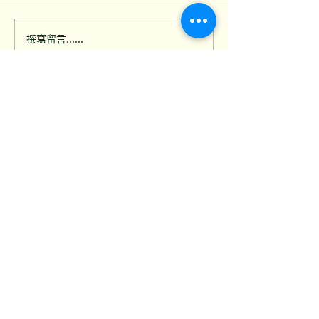
乾貨倉同食材儲存櫃點解
夜歸時在後巷看
撰寫留言......
容易成為曱甴重災區？餐
過？大廈外牆喉
廳存貨區防蟲指南
孔的防鼠漏洞
聯絡我們
歡迎透過電話、WhatsApp或電郵聯絡我
們，獲取免費報價
如有任何問題，歡迎填寫以下表格，我們的
客服專員會盡快回覆你的查詢
姓名
聯絡電話