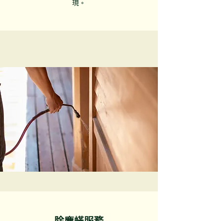
現。
除塵蟎服務