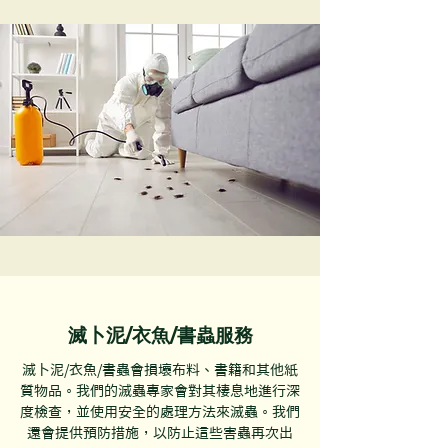
滅卜泥/衣魚/書蟲服務
滅卜泥/衣魚/書蟲會損壞布料、書籍和其他紙
質物品。我們的滅蟲專家會對其棲息地進行深
度檢查，並使用安全的處理方法來滅蟲。我們
還會提供預防措施，以防止這些害蟲再次出