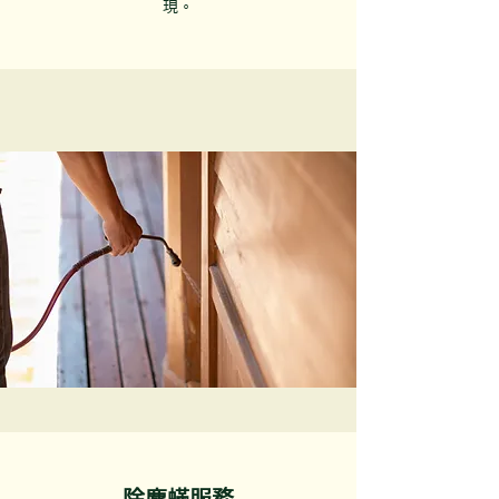
現。
除塵蟎服務