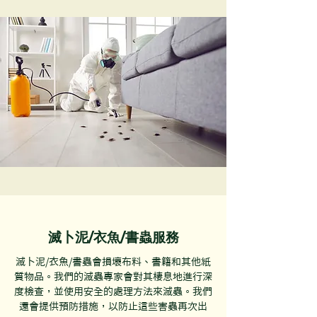
滅卜泥/衣魚/書蟲服務
滅卜泥/衣魚/書蟲會損壞布料、書籍和其他紙
質物品。我們的滅蟲專家會對其棲息地進行深
度檢查，並使用安全的處理方法來滅蟲。我們
還會提供預防措施，以防止這些害蟲再次出