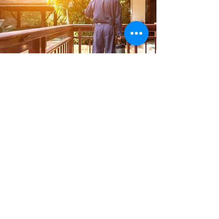
​獲獎殊榮