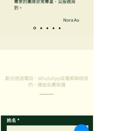
專家的團隊非常專業，且服務周
到。
Nora Au
聯絡我們
歡迎透過電話、WhatsApp或電郵聯絡我
們，獲取免費報價
如有任何問題，歡迎填寫以下表格，我們的
客服專員會盡快回覆你的查詢
姓名